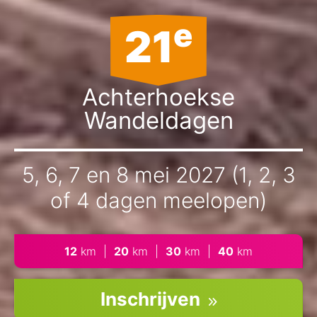
e
21
Achterhoekse
Wandeldagen
5, 6, 7 en 8 mei 2027 (1, 2, 3
of 4 dagen meelopen)
12
km
|
20
km
|
30
km
|
40
km
Inschrijven