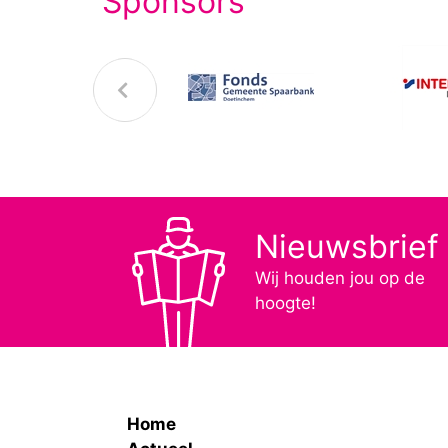
Sponsors
Nieuwsbrief
Wij houden jou op de
hoogte!
Home