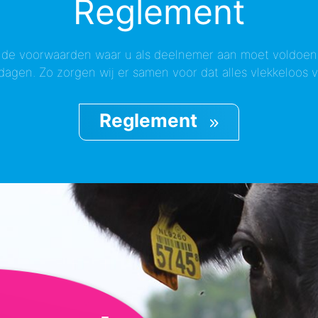
Reglement
u de voorwaarden waar u als deelnemer aan moet voldoen
agen. Zo zorgen wij er samen voor dat alles vlekkeloos v
Reglement