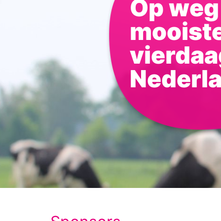
Op weg 
mooist
vierdaa
Nederl