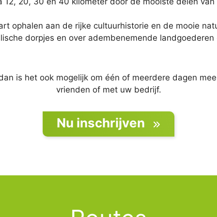
 12, 20, 30 en 40 kilometer door de mooiste delen va
art ophalen aan de rijke cultuurhistorie en de mooie na
yllische dorpjes en over adembenemende landgoederen 
dan is het ook mogelijk om één of meerdere dagen mee 
vrienden of met uw bedrijf.
Nu inschrijven