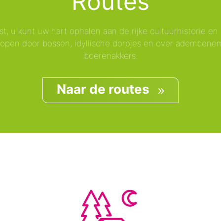
Routes
st, u kunt uw hart ophalen aan de rijke cultuurhistorie e
 lopen door bossen, idyllische dorpjes en over ademben
boerenakkers.
Naar de routes