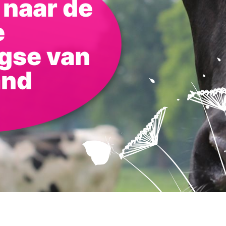
naar de
e
gse van
and