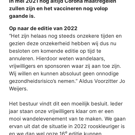
in mei 2021 nog altijd Corona maatregelen
zullen zijn en het vaccineren nog volop
gaande is.
Op naar de editie van 2022
“Het zijn helaas nog steeds onzekere tijden en
gezien deze onzekerheid hebben wij dus nu
besloten om komende editie op tijd te
annuleren. Hierdoor weten wandelaars,
vrijwilligers en sponsoren waar zij aan toe zijn.
Wij willen en kunnen absoluut geen onnodige
gezondheidsrisico’s nemen.” Aldus Voorzitter Jo
Weijers.
Het bestuur vindt dit een moeilijk besluit. Ieder
jaar staan onze vrijwilligers klaar om er een
mooi wandelevenement van te maken. We gaan
ervan uit dat de situatie in 2022 rooskleuriger is
e
en we dan wel onze 16
editie kunnen