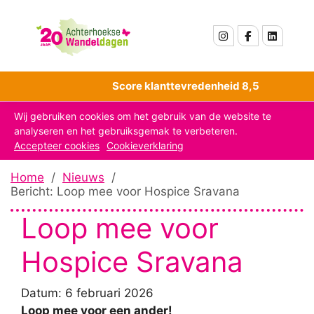
Score klanttevredenheid 8,5
Wij gebruiken cookies om het gebruik van de website te
analyseren en het gebruiksgemak te verbeteren.
Accepteer cookies
Cookieverklaring
Home
/
Nieuws
/
Bericht: Loop mee voor Hospice Sravana
Loop mee voor
Hospice Sravana
Datum: 6 februari 2026
Loop mee voor een ander!